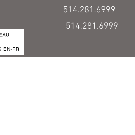
514.281.6999
514.281.6999
EAU
S EN-FR
ERVER / BOOK MAINTENANT
FR