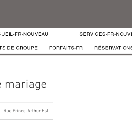
CUEIL-FR-NOUVEAU
SERVICES-FR-NOUV
TS DE GROUPE
FORFAITS-FR
RÉSERVATION
RÉS
SERVICES
FORFAITS VIP
CERTIFICATS CADEAUX
e mariage
Rue Prince-Arthur Est