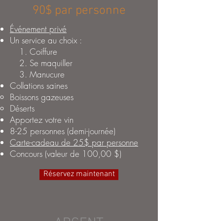
90$ par personne
Événement privé
Un service au choix :
Coiffure
Se maquiller
Manucure
Collations saines
Boissons gazeuses
Déserts
Apportez votre vin
8-25 personnes (demi-journée)
Carte-cadeau de 25$ par personne
Concours (valeur de 100,00 $)
Réservez maintenant