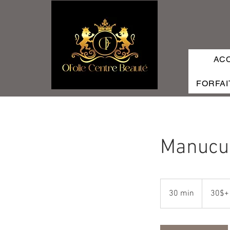
AC
FORFAI
MAISON
Manucu
30$+
30 min
3
30$+
0
m