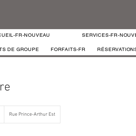
CUEIL-FR-NOUVEAU
SERVICES-FR-NOUV
TS DE GROUPE
FORFAITS-FR
RÉSERVATION
RÉS
SERVICES
FORFAITS VIP
CERTIFICATS CADEAUX
re
Rue Prince-Arthur Est