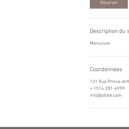
i
Réserver
n
Description du 
Manucure
Coordonnées
131 Rue Prince-Arth
+ 1514 281-6999
info@ofolie.com