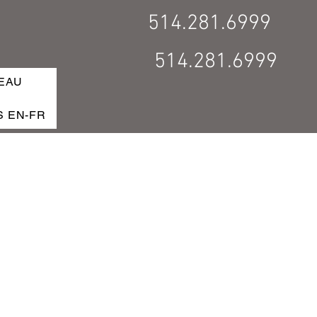
514.281.6999
514.281.6999
EAU
S EN-FR
ERVER / BOOK MAINTENANT
FR