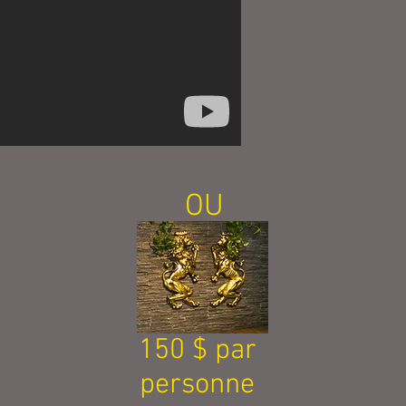
OU
150 $ par
personne