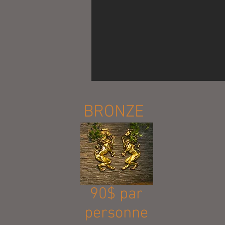
BRONZE
90$ par
personne