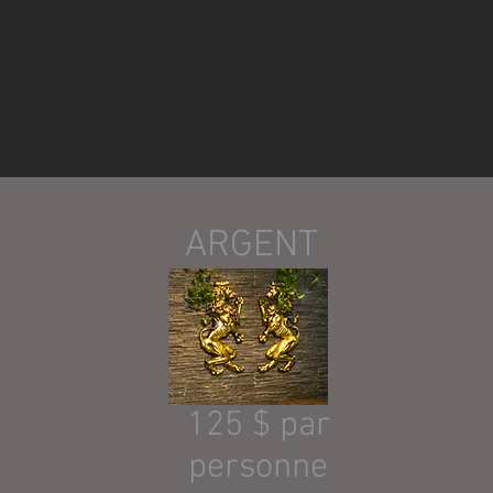
ARGENT
125 $ par
personne