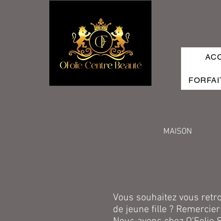
AC
FORFAI
MAISON
Vous souhaitez vous retr
de jeune fille ? Remercier