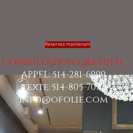
Réservez maintenant
CONSULTATION GRATUITE
APPEL: 514-281-6999
texte:
514-805-7077
info@ofolie.com