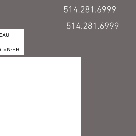
514.281.6999
514.281.6999
EAU
S EN-FR
ERVER / BOOK MAINTENANT
FR