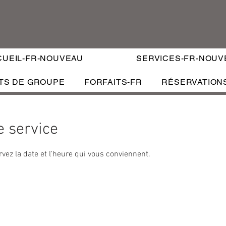
CUEIL-FR-NOUVEAU
SERVICES-FR-NOUV
TS DE GROUPE
FORFAITS-FR
RÉSERVATION
 service
RÉS
SERVICES
FORFAITS VIP
CERTIFICATS CADEAUX
rvez la date et l'heure qui vous conviennent.