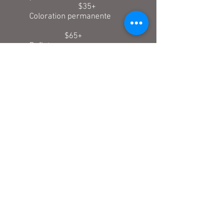
$35+
Coloration permanente
$65+
Reflets
$45+
Le Barbier Nouvelle Génératio
Rasage Nouvelle Génération
$35+
Rasage et Facial
$80+
New Look : Coupe et Rasage
$70+
Total New Look : Coupe , Rasage
et Facial
$120+